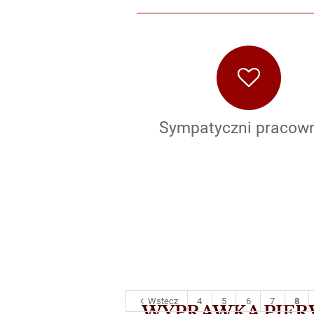
Sympatyczni pracown
Wstecz
4
5
6
7
8
WYPRAWKA PIERWS