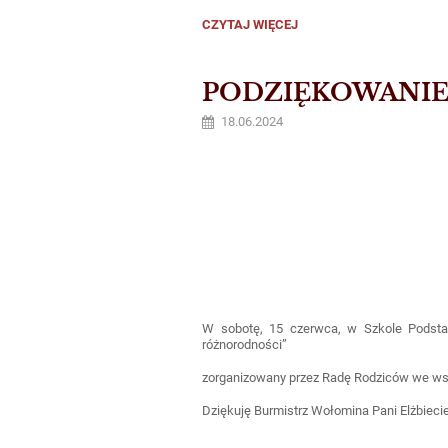
SPOTKANIA
CZYTAJ WIĘCEJ
ADAPTACYJNE
DLA
PRZYSZŁYCH
UCZNIÓW
PODZIĘKOWANI
NASZEJ
SZKOŁY.:
18.06.2024
W sobotę, 15 czerwca, w Szkole Podsta
różnorodności”
zorganizowany przez Radę Rodziców we wsp
Dziękuję Burmistrz Wołomina Pani Elżbiec