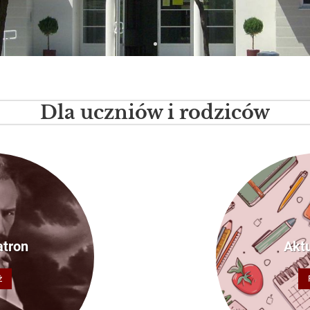
Dla uczniów i rodziców
atron
Akt
ż