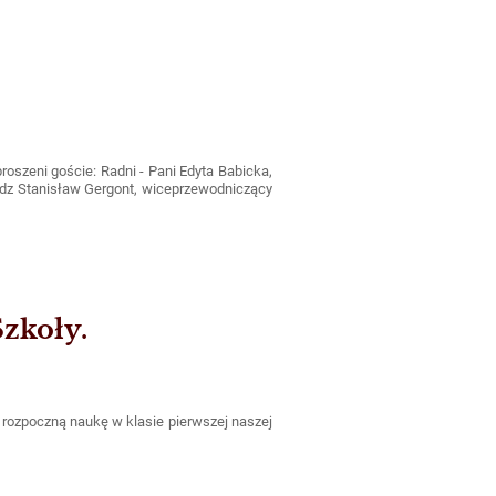
proszeni goście: Radni - Pani Edyta Babicka,
iądz Stanisław Gergont, wiceprzewodniczący
Szkoły.
a rozpoczną naukę w klasie pierwszej naszej