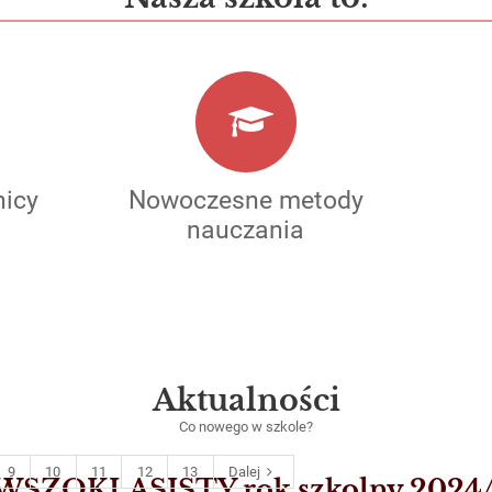
icy
Nowoczesne metody
nauczania
Aktualności
Co nowego w szkole?
9
10
11
12
13
Dalej
ZOKLASISTY rok szkolny 2024