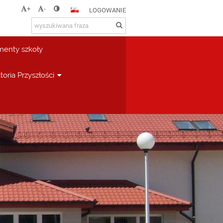
+
-
LOGOWANIE
enty szkoły
toria Przyszłości