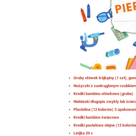
Gruby ołówek trójkątny (1 szt), g
Nożyczki z zaokrąglonym czubkie
Kredki bambino ołówkowe (grube)
Niebieski długopis zwykły lub ścier
Plastelina (12 kolorów) 2 opakowan
Kredki bambino świecowe
Kredki pastelowe olejne (12 koloró
Linijka 20 c