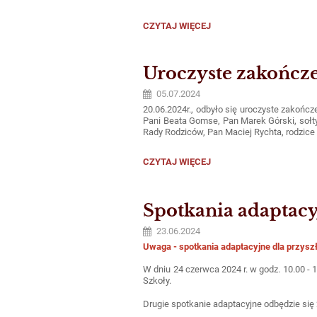
WYPRAWKA
CZYTAJ WIĘCEJ
PIERWSZOKLASISTY
ROK
SZKOLNY
2024/2025:
Uroczyste zakończe
05.07.2024
20.06.2024r., odbyło się uroczyste zakończe
Pani Beata Gomse, Pan Marek Górski, sołty
Rady Rodziców, Pan Maciej Rychta, rodzice 
UROCZYSTE
CZYTAJ WIĘCEJ
ZAKOŃCZENIE
ROKU
SZKOLNEGO
DLA
Spotkania adaptacy
KLASY
8.:
23.06.2024
Uwaga - spotkania adaptacyjne dla przysz
W dniu 24 czerwca 2024 r. w godz. 10.00 - 
Szkoły.
Drugie spotkanie adaptacyjne odbędzie się 2