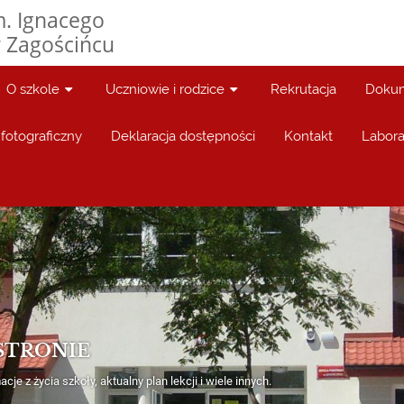
. Ignacego
 Zagościńcu
O szkole
Uczniowie i rodzice
Rekrutacja
Dokum
fotograficzny
Deklaracja dostępności
Kontakt
Labora
STRONIE
cje z życia szkoły, aktualny plan lekcji i wiele innych.