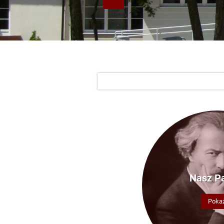
Nasz P
Poka