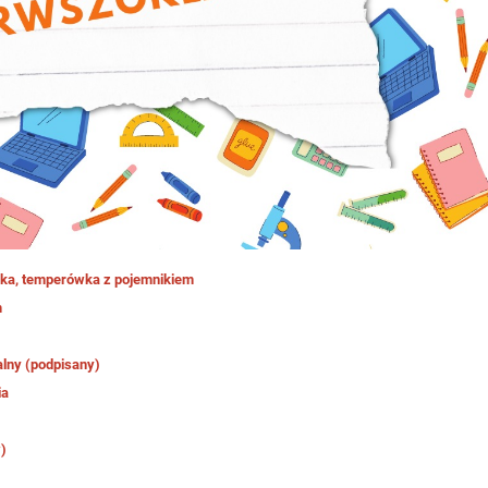
umka, temperówka z pojemnikiem
m
alny (podpisany)
ia
w)