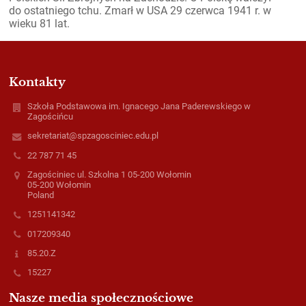
do ostatniego tchu. Zmarł w USA 29 czerwca 1941 r. w
wieku 81 lat.
Kontakty
Szkoła Podstawowa im. Ignacego Jana Paderewskiego w
Zagościńcu
sekretariat@spzagosciniec.edu.pl
22 787 71 45
Zagościniec ul. Szkolna 1 05-200 Wołomin
05-200 Wołomin
Poland
1251141342
017209340
85.20.Z
15227
Nasze media społecznościowe