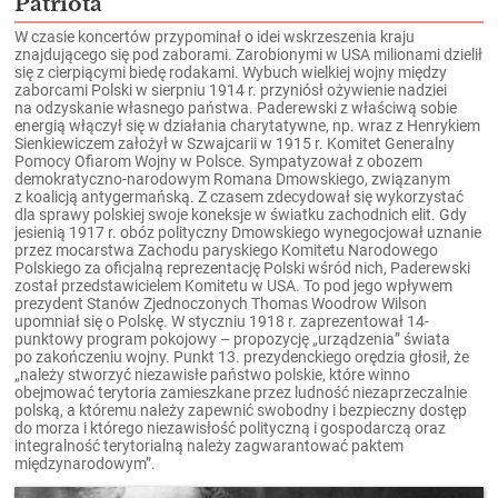
Patriota
W czasie koncertów przypominał o idei wskrzeszenia kraju
znajdującego się pod zaborami. Zarobionymi w USA milionami dzielił
się z cierpiącymi biedę rodakami. Wybuch wielkiej wojny między
zaborcami Polski w sierpniu 1914 r. przyniósł ożywienie nadziei
na odzyskanie własnego państwa. Paderewski z właściwą sobie
energią włączył się w działania charytatywne, np. wraz z Henrykiem
Sienkiewiczem założył w Szwajcarii w 1915 r. Komitet Generalny
Pomocy Ofiarom Wojny w Polsce. Sympatyzował z obozem
demokratyczno-narodowym Romana Dmowskiego, związanym
z koalicją antygermańską. Z czasem zdecydował się wykorzystać
dla sprawy polskiej swoje koneksje w światku zachodnich elit. Gdy
jesienią 1917 r. obóz polityczny Dmowskiego wynegocjował uznanie
przez mocarstwa Zachodu paryskiego Komitetu Narodowego
Polskiego za oficjalną reprezentację Polski wśród nich, Paderewski
został przedstawicielem Komitetu w USA. To pod jego wpływem
prezydent Stanów Zjednoczonych Thomas Woodrow Wilson
upomniał się o Polskę. W styczniu 1918 r. zaprezentował 14-
punktowy program pokojowy – propozycję „urządzenia” świata
po zakończeniu wojny. Punkt 13. prezydenckiego orędzia głosił, że
„należy stworzyć niezawisłe państwo polskie, które winno
obejmować terytoria zamieszkane przez ludność niezaprzeczalnie
polską, a któremu należy zapewnić swobodny i bezpieczny dostęp
do morza i którego niezawisłość polityczną i gospodarczą oraz
integralność terytorialną należy zagwarantować paktem
międzynarodowym”.