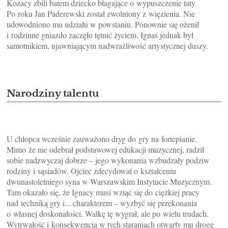
Kozacy zbili batem dziecko błagające o wypuszczenie taty.
Po roku Jan Paderewski został zwolniony z więzienia. Nie
udowodniono mu udziału w powstaniu. Ponownie się ożenił
i rodzinne gniazdo zaczęło tętnić życiem. Ignaś jednak był
samotnikiem, ujawniającym nadwrażliwość artystycznej duszy.
Narodziny talentu
U chłopca wcześnie zauważono dryg do gry na fortepianie.
Mimo że nie odebrał podstawowej edukacji muzycznej, radził
sobie nadzwyczaj dobrze – jego wykonania wzbudzały podziw
rodziny i sąsiadów. Ojciec zdecydował o kształceniu
dwunastoletniego syna w Warszawskim Instytucie Muzycznym.
Tam okazało się, że Ignacy musi wziąć się do ciężkiej pracy
nad techniką gry i... charakterem – wyzbyć się przekonania
o własnej doskonałości. Walkę tę wygrał, ale po wielu trudach.
Wytrwałość i konsekwencja w tych staraniach otwarły mu drogę