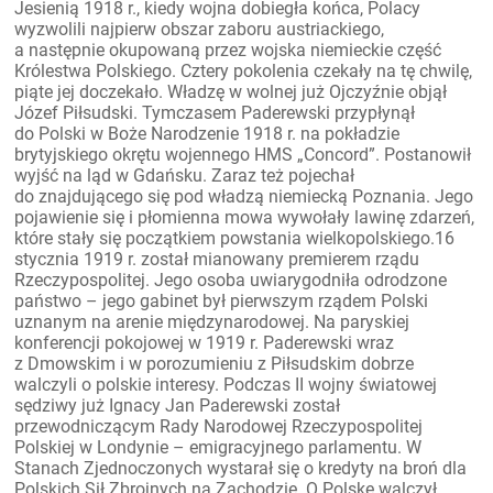
Jesienią 1918 r., kiedy wojna dobiegła końca, Polacy
wyzwolili najpierw obszar zaboru austriackiego,
a następnie okupowaną przez wojska niemieckie część
Królestwa Polskiego. Cztery pokolenia czekały na tę chwilę,
piąte jej doczekało. Władzę w wolnej już Ojczyźnie objął
Józef Piłsudski. Tymczasem Paderewski przypłynął
do Polski w Boże Narodzenie 1918 r. na pokładzie
brytyjskiego okrętu wojennego HMS „Concord”. Postanowił
wyjść na ląd w Gdańsku. Zaraz też pojechał
do znajdującego się pod władzą niemiecką Poznania. Jego
pojawienie się i płomienna mowa wywołały lawinę zdarzeń,
które stały się początkiem powstania wielkopolskiego.16
stycznia 1919 r. został mianowany premierem rządu
Rzeczypospolitej. Jego osoba uwiarygodniła odrodzone
państwo – jego gabinet był pierwszym rządem Polski
uznanym na arenie międzynarodowej. Na paryskiej
konferencji pokojowej w 1919 r. Paderewski wraz
z Dmowskim i w porozumieniu z Piłsudskim dobrze
walczyli o polskie interesy. Podczas II wojny światowej
sędziwy już Ignacy Jan Paderewski został
przewodniczącym Rady Narodowej Rzeczypospolitej
Polskiej w Londynie – emigracyjnego parlamentu. W
Stanach Zjednoczonych wystarał się o kredyty na broń dla
Polskich Sił Zbrojnych na Zachodzie. O Polskę walczył