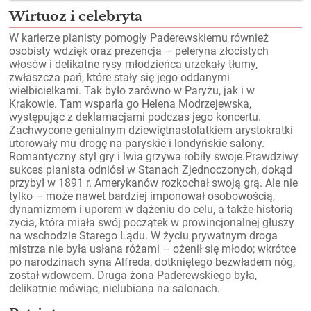
Wirtuoz i celebryta
W karierze pianisty pomogły Paderewskiemu również
osobisty wdzięk oraz prezencja – peleryna złocistych
włosów i delikatne rysy młodzieńca urzekały tłumy,
zwłaszcza pań, które stały się jego oddanymi
wielbicielkami. Tak było zarówno w Paryżu, jak i w
Krakowie. Tam wsparła go Helena Modrzejewska,
występując z deklamacjami podczas jego koncertu.
Zachwycone genialnym dziewiętnastolatkiem arystokratki
utorowały mu drogę na paryskie i londyńskie salony.
Romantyczny styl gry i lwia grzywa robiły swoje.Prawdziwy
sukces pianista odniósł w Stanach Zjednoczonych, dokąd
przybył w 1891 r. Amerykanów rozkochał swoją grą. Ale nie
tylko – może nawet bardziej imponował osobowością,
dynamizmem i uporem w dążeniu do celu, a także historią
życia, która miała swój początek w prowincjonalnej głuszy
na wschodzie Starego Lądu. W życiu prywatnym droga
mistrza nie była usłana różami – ożenił się młodo; wkrótce
po narodzinach syna Alfreda, dotkniętego bezwładem nóg,
został wdowcem. Druga żona Paderewskiego była,
delikatnie mówiąc, nielubiana na salonach.