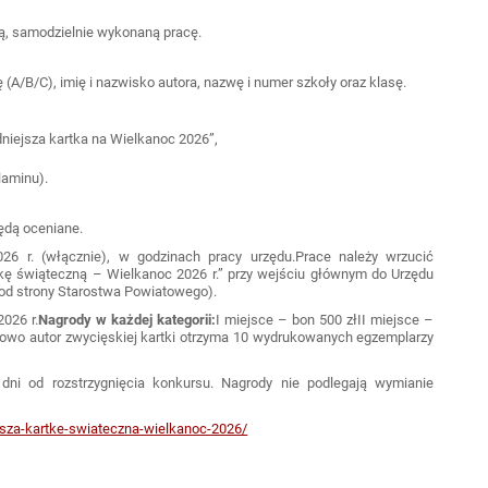
ą, samodzielnie wykonaną pracę.
 (A/B/C), imię i nazwisko autora, nazwę i numer szkoły oraz klasę.
dniejsza kartka na Wielkanoc 2026”,
laminu).
ędą oceniane.
26 r. (włącznie), w godzinach pracy urzędu.Prace należy wrzucić
tkę świąteczną – Wielkanoc 2026 r.” przy wejściu głównym do Urzędu
(od strony Starostwa Powiatowego).
026 r.
Nagrody w każdej kategorii:
I miejsce – bon 500 złII miejsce –
kowo autor zwycięskiej kartki otrzyma 10 wydrukowanych egzemplarzy
dni od rozstrzygnięcia konkursu. Nagrody nie podlegają wymianie
ejsza-kartke-swiateczna-wielkanoc-2026/