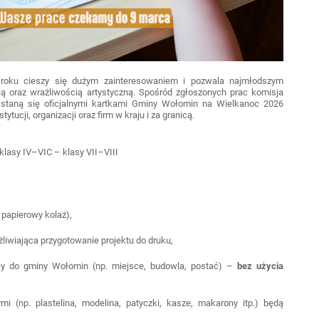
 roku cieszy się dużym zainteresowaniem i pozwala najmłodszym
 oraz wrażliwością artystyczną. Spośród zgłoszonych prac komisja
óre staną się oficjalnymi kartkami Gminy Wołomin na Wielkanoc 2026
ytucji, organizacji oraz firm w kraju i za granicą.
 klasy IV–VIC – klasy VII–VIII
 papierowy kolaż),
żliwiająca przygotowanie projektu do druku,
y do gminy Wołomin (np. miejsce, budowla, postać) –
bez użycia
i (np. plastelina, modelina, patyczki, kasze, makarony itp.) będą