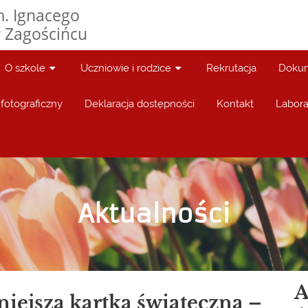
. Ignacego
 Zagościńcu
O szkole
Uczniowie i rodzice
Rekrutacja
Dokum
fotograficzny
Deklaracja dostępności
Kontakt
Labora
Aktualności
A
iejsza kartka świąteczna –