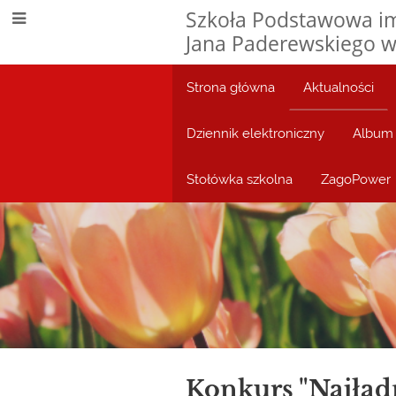
Szkoła Podstawowa im
Jana Paderewskiego w
Strona główna
Aktualności
Dziennik elektroniczny
Album 
Stołówka szkolna
ZagoPower
Aktualności
Konkurs "Najładn