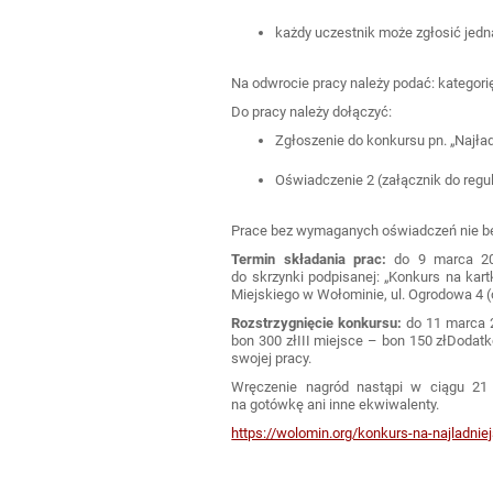
każdy uczestnik może zgłosić jedn
Na odwrocie pracy należy podać: kategorię
Do pracy należy dołączyć:
Zgłoszenie do konkursu pn. „Najła
Oświadczenie 2 (załącznik do regu
Prace bez wymaganych oświadczeń nie b
Termin składania prac:
do 9 marca 20
do skrzynki podpisanej: „Konkurs na kar
Miejskiego w Wołominie, ul. Ogrodowa 4 
Rozstrzygnięcie konkursu:
do 11 marca 2
bon 300 złIII miejsce – bon 150 złDodat
swojej pracy.
Wręczenie nagród nastąpi w ciągu 21 
na gotówkę ani inne ekwiwalenty.
https://wolomin.org/konkurs-na-najladni