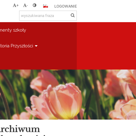
+
-
LOGOWANIE
enty szkoły
toria Przyszłości
rchiwum