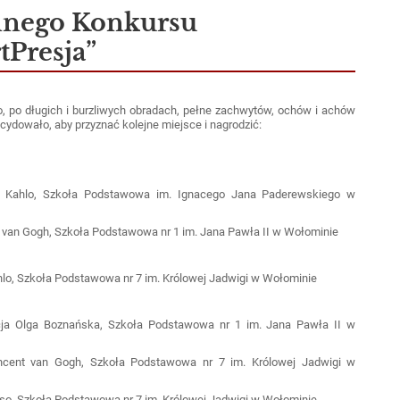
nnego Konkursu
tPresja”
, po długich i burzliwych obradach, pełne zachwytów, ochów i achów
cydowało, aby przyznać kolejne miejsce i nagrodzić:
rida Kahlo, Szkoła Podstawowa im. Ignacego Jana Paderewskiego w
t van Gogh, Szkoła Podstawowa nr 1 im. Jana Pawła II w Wołominie
Kahlo, Szkoła Podstawowa nr 7 im. Królowej Jadwigi w Wołominie
acja Olga Boznańska, Szkoła Podstawowa nr 1 im. Jana Pawła II w
 Vincent van Gogh, Szkoła Podstawowa nr 7 im. Królowej Jadwigi w
casso, Szkoła Podstawowa nr 7 im. Królowej Jadwigi w Wołominie