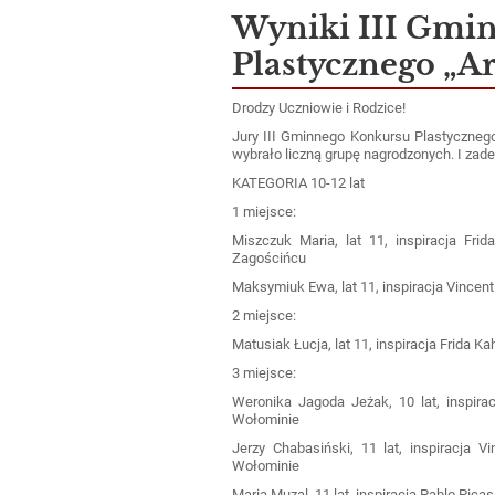
Wyniki III Gmi
Plastycznego „Ar
Drodzy Uczniowie i Rodzice!
Jury III Gminnego Konkursu Plastycznego
wybrało liczną grupę nagrodzonych. I zade
KATEGORIA 10-12 lat
1 miejsce:
Miszczuk Maria, lat 11, inspiracja F
Zagościńcu
Maksymiuk Ewa, lat 11, inspiracja Vincen
2 miejsce:
Matusiak Łucja, lat 11, inspiracja Frida 
3 miejsce:
Weronika Jagoda Jeżak, 10 lat, inspir
Wołominie
Jerzy Chabasiński, 11 lat, inspiracja
Wołominie
Maria Muzal, 11 lat, inspiracja Pablo Pi