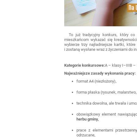
To już tradycyjny konkurs, który co
mieszkańcom wykazać się kreatywnością
wybierze trzy najładniejsze kartki, kt
i zostaną wysłane wraz z życzeniami do inst
Kategorie konkursowe:
A – klasy I–IIIB –
Najważniejsze zasady wykonania pracy:
format A4 (niezłożony),
forma płaska (rysunek, malarstwo,
technika dowolna, ale trwała i umo
obowiązkowy element nawiązując
herbu gminy,
prace z elementami przestrzennym
odrzucane,