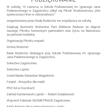
W sobotę, 15 czerwca, w Szkole Podstawowej im. Ignacego Jana
Paderewskiego w Zagościńcu odbył się Piknik Środowiskowy „Siła
społeczności tkwi w różnorodności”
zorganizowany przez Radę Rodziców we współpracy ze szkołą.
Dziękuję Burmistrz Wołomina Pani Elżbiecie Radwan za objęcie
naszego Pikniku honorowym patronatem oraz Życiu na Mazowszu
za patronat medialny.
Organizację Pikniku wsparli:
Gmina Wołomin
Rada Rodziców działająca przy Szkole Podstawowej im. Ignacego
Jana Paderewskiego w Zagościńcu.
Sołectwo Zagościniec
Sołectwo Lipinki
Instal-Media Sebastian Mogielnicki
Forpłyt - Wszystko dla mebli
PKO SA w Duczkach
Zakład Kamieniarski Lipinki – Robert Gołębiewski
Wojciech Fabisiak GEOMETRIKUS Zagościniec
Edyta Babicka Biuro Nieruchomości Lipinki