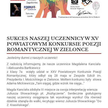
SUKCES NASZEJ UCZENNICY W XV
POWIATOWYM KONKURSIE POEZJI
ROMANTYCZNEJ W ZIELONCE
Jesteśmy dumni z naszych uczennic!
Z radością informujemy, że nasze uczennice Magdalena Kanciała
i Aleksandra Bartkiewicz
z klasy 7a wzięły udział w
XXV Powiatowym Konkursie Poezji
Romantycznej, który odbył się 28 maja w
Zespole Szkół im.
Prezydenta I. Mościckiego w Zielonce. Mottem konkursu były
słowa
Adama Mickiewicza „Tam sięgaj, gdzie wzrok nie sięga…”
Magda Kanciała zdobyła III miejsce za swoja interpretację wiersza
Juliusza Słowackiego pt. „Rozłączenie”. Serdecznie gratulujemy
naszej uczennicy osiągnięcia tak wysokiego wyniku! Ola również
dzielnie stanęła do walki, recytując wiersz Juliusza Słowackiego ”Do
Z. Krasińskiego”.