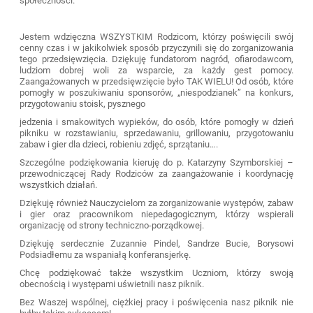
społeczności.
Jestem wdzięczna WSZYSTKIM Rodzicom, którzy poświęcili swój
cenny czas i w jakikolwiek sposób przyczynili się do zorganizowania
tego przedsięwzięcia. Dziękuję fundatorom nagród, ofiarodawcom,
ludziom dobrej woli za wsparcie, za każdy gest pomocy.
Zaangażowanych w przedsięwzięcie było TAK WIELU! Od osób, które
pomogły w poszukiwaniu sponsorów, „niespodzianek” na konkurs,
przygotowaniu stoisk, pysznego
jedzenia i smakowitych wypieków, do osób, które pomogły w dzień
pikniku w rozstawianiu, sprzedawaniu, grillowaniu, przygotowaniu
zabaw i gier dla dzieci, robieniu zdjęć, sprzątaniu….
Szczególne podziękowania kieruję do p. Katarzyny Szymborskiej –
przewodniczącej Rady Rodziców za zaangażowanie i koordynację
wszystkich działań.
Dziękuję również Nauczycielom za zorganizowanie występów, zabaw
i gier oraz pracownikom niepedagogicznym, którzy wspierali
organizację od strony techniczno-porządkowej.
Dziękuję serdecznie Zuzannie Pindel, Sandrze Bucie, Borysowi
Podsiadłemu za wspaniałą konferansjerkę.
Chcę podziękować także wszystkim Uczniom, którzy swoją
obecnością i występami uświetnili nasz piknik.
Bez Waszej wspólnej, ciężkiej pracy i poświęcenia nasz piknik nie