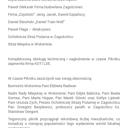
Paweł Oleksiak Firma budowlana Zagościniec
Firma „Czystość” Jerzy, Jacek, Dawid Szpańscy
Daniel Ślesiński „Daniel Train Well”
Paweł Flaga – Atrakcjowo
Ochotnicza Straż Pożarna w Zagościńcu
Straż Miejska w Wołominie
Kompleksową obsługę techniczną i nagłośnienie w czasie Pikniku
zapewniła firma KOTI LSE.
W czasie Pikniku zaszczycili nas swoją obecnością:
Burmistrz Wołomina Pani Elżbieta Radwan
Radni Rady Miejskiej w Wołominie: Pani Edyta Babicka, Pani Beata
Gomse, Pani Marta Hoppe, Pan Marek Górski oraz Sołtys Lipinek
Pani Urszula Zych, Prezes Ochotniczej Straży Pożarnej w Zagościńcu
Pan Grzegorz Bazylewicz, proboszcz parafii w Zagościńcu ks.
Stanisław Gergont.
Tegoroczny piknik przyciągnął rekordową liczbę mieszkańców, co
świadczy o rosnącej popularności tego wydarzenia wśród lokalnej