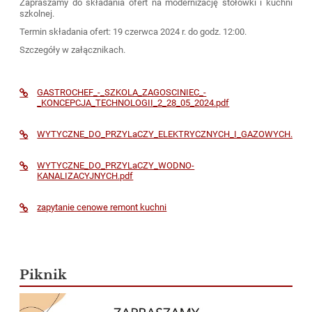
Zapraszamy do składania ofert na modernizację stołówki i kuchni
szkolnej.
Termin składania ofert: 19 czerwca 2024 r. do godz. 12:00.
Szczegóły w załącznikach.
GASTROCHEF_-_SZKOLA_ZAGOSCINIEC_-
_KONCEPCJA_TECHNOLOGII_2_28_05_2024.pdf
WYTYCZNE_DO_PRZYLaCZY_ELEKTRYCZNYCH_I_GAZOWYCH.pdf
WYTYCZNE_DO_PRZYLaCZY_WODNO-
KANALIZACYJNYCH.pdf
zapytanie cenowe remont kuchni
Piknik