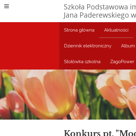
Szkoła Podstawowa im
Jana Paderewskiego w
Strona główna
Aktualności
Dziennik elektroniczny
Album 
Stołówka szkolna
ZagoPower
Aktualności
Konkurs pt. "Mo