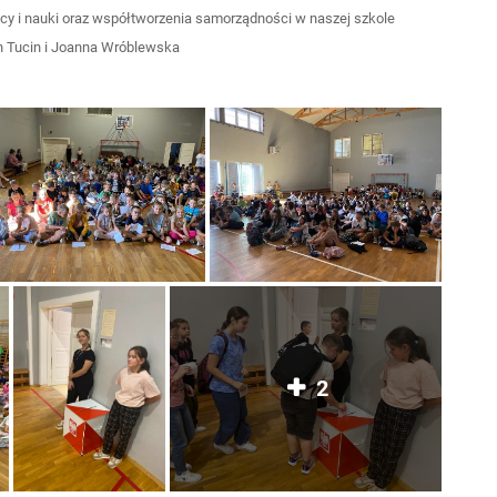
cy i nauki oraz współtworzenia samorządności w naszej szkole
n Tucin i Joanna Wróblewska
2