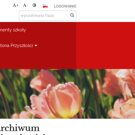
+
-
LOGOWANIE
enty szkoły
toria Przyszłości
rchiwum