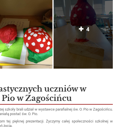
4
astycznych uczniów w
a Pio w Zagościńcu
j szkoły brali udział w wystawce parafialnej św. O. Pio w Zagościńcu.
niałą postać św. O. Pio.
j pięknej prezentacji.
Życzymy całej społeczności szkolnej w
ń życia.