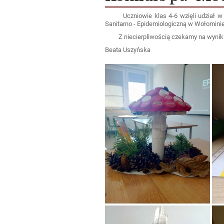
Uczniowie klas 4-6 wzięli udział w ko
Sanitarno - Epidemiologiczną w Wołomini
Z niecierpliwością czekamy na wyniki
Beata Uszyńska