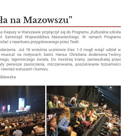
oła na Mazowszu”
epury w Warszawie przyłączył się do Programu „Kulturalna szkoła
jest Samorząd Województwa Mazowieckiego. W ramach Programu
tać z repertuaru przygotowanego przez Teatr.
zenia. Już 18 września uczniowie klas 1-3 mogli wziąć udział w
- musical na motywach baśni Hansa Christiana Andersena.Twórcy
nego, tajemniczego świata. Do morskiej krainy zamieszkałej przez
yły pierwsze zauroczenia, rozczarowania, poszukiwanie tożsamości
o również wzruszeń i humoru.
róblewska