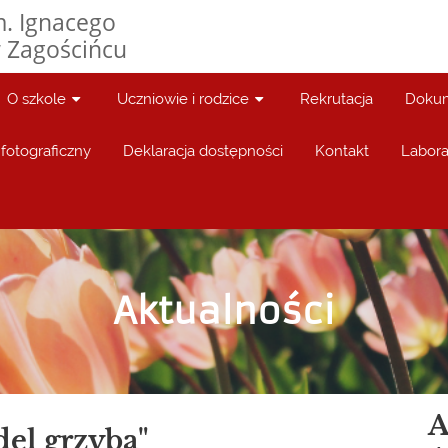
. Ignacego
 Zagościńcu
O szkole
Uczniowie i rodzice
Rekrutacja
Dokum
fotograficzny
Deklaracja dostępności
Kontakt
Labora
Aktualności
A
del grzyba"