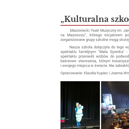
„Kulturalna szk
Mazowiecki Teatr Muzyczny im. Jana Ki
na Mazowszu”, którego inicjatorem 
zorganizowane grupy szkolne mogą skorzys
Nasza szkoła dołączyła do tego wydar
spektaklu familijnym "Mała Syrenka" 
spektaklu przenieśli widzów do podwod
baśniowe stworzenia, którym towarzysz
i swojego miejsca w świecie. Nie zabrakł
Opracowanie: Klaudia Kupiec i Joanna W